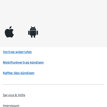
appleinc
android
Vertrag widerrufen
Mobilfunkvertrag kündigen
Kaffee-Abo kündigen
Service & Hilfe
Impressum