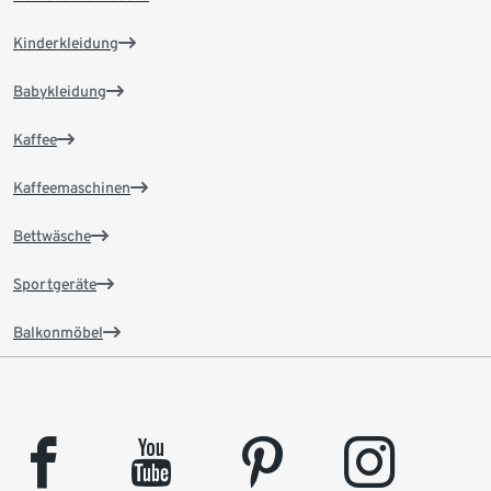
Kinderkleidung
Babykleidung
Kaffee
Kaffeemaschinen
Bettwäsche
Sportgeräte
Balkonmöbel
facebook
youtube
pinterest
instagram