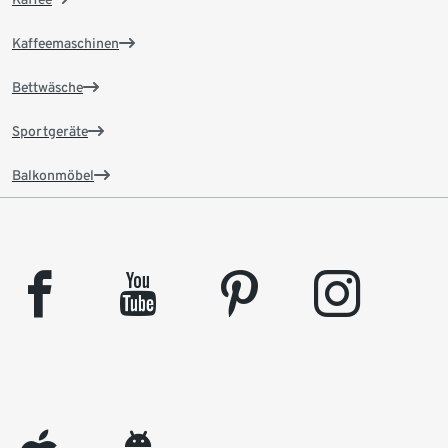
Kaffeemaschinen
Bettwäsche
Sportgeräte
Balkonmöbel
facebook
youtube
pinterest
instagram