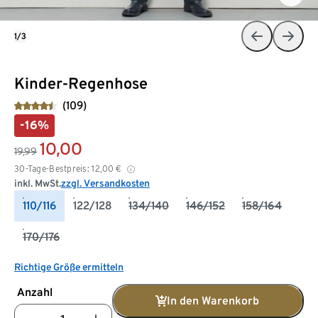
1/3
Kinder-Regenhose
(109)
-16%
10,00
19,99
30-Tage-Bestpreis:
12,00
€
inkl. MwSt.
zzgl. Versandkosten
110/116
122/128
134/140
146/152
158/164
170/176
Richtige Größe ermitteln
Anzahl
In den Warenkorb