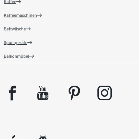
Kaffee
Kaffeemaschinen
Bettwäsche
Sportgeräte
Balkonmöbel
facebook
youtube
pinterest
instagram