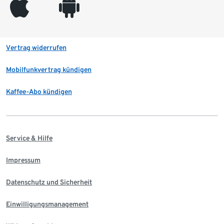
appleinc
android
Vertrag widerrufen
Mobilfunkvertrag kündigen
Kaffee-Abo kündigen
Service & Hilfe
Impressum
Datenschutz und Sicherheit
Einwilligungsmanagement