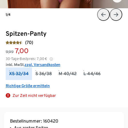
1/4
Spitzen-Panty
(70)
7,00
9,99
30-Tage-Bestpreis:
7,00
€
inkl. MwSt.
zzgl. Versandkosten
XS 32/34
S 36/38
M 40/42
L 44/46
Richtige Größe ermitteln
Zur Zeit nicht verfügbar
Bestellnummer: 160420
Aus zarter Spitze