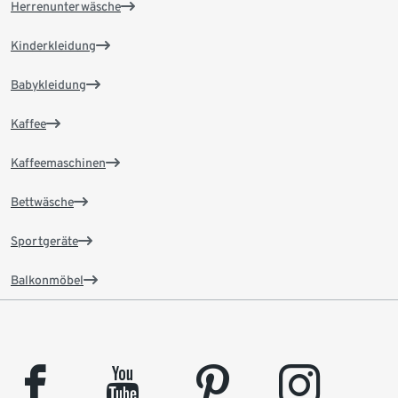
Herrenunterwäsche
Kinderkleidung
Babykleidung
Kaffee
Kaffeemaschinen
Bettwäsche
Sportgeräte
Balkonmöbel
facebook
youtube
pinterest
instagram