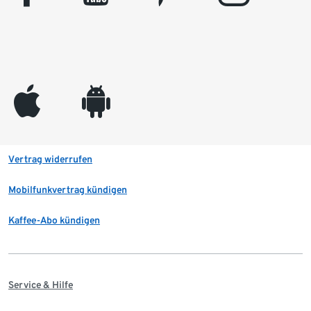
appleinc
android
Vertrag widerrufen
Mobilfunkvertrag kündigen
Kaffee-Abo kündigen
Service & Hilfe