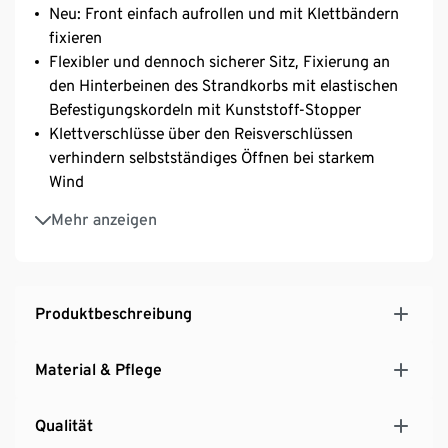
Neu: Front einfach aufrollen und mit Klettbändern
fixieren
Flexibler und dennoch sicherer Sitz, Fixierung an
den Hinterbeinen des Strandkorbs mit elastischen
Befestigungskordeln mit Kunststoff-Stopper
Klettverschlüsse über den Reisverschlüssen
verhindern selbstständiges Öffnen bei starkem
Wind
Besonders strapazierfähig durch 600D-
Mehr anzeigen
Polyestergewebe, atmungsaktiv
Ösen aus hochwertigem Edelstahl, rostresistent
UV- und witterungsbeständig sowie
wasserabweisend
Produktbeschreibung
Inkl. Mesh-Aufbewahrungstasche
Hinweis: Passt perfekt, wenn Oberkorb auf zweit-
Material & Pflege
vorderer Loch-Position eingestellt ist
Qualität