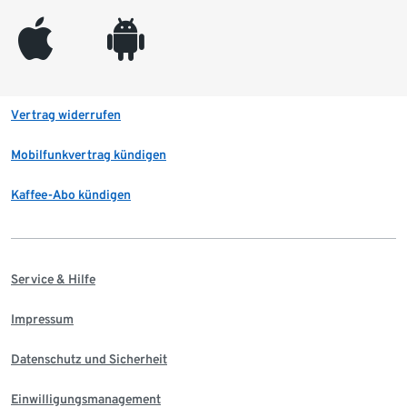
appleinc
android
Vertrag widerrufen
Mobilfunkvertrag kündigen
Kaffee-Abo kündigen
Service & Hilfe
Impressum
Datenschutz und Sicherheit
Einwilligungsmanagement