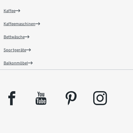
Kaffee
Kaffeemaschinen
Bettwäsche
Sportgeräte
Balkonmöbel
facebook
youtube
pinterest
instagram