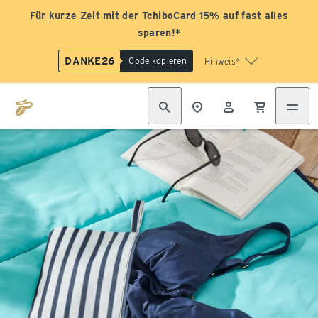
Für kurze Zeit mit der TchiboCard 15% auf fast alles
sparen!*
DANKE26
Code kopieren
Hinweis*