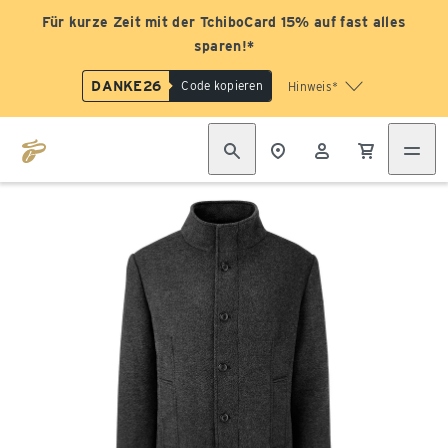
Für kurze Zeit mit der TchiboCard 15% auf fast alles
sparen!*
DANKE26
Code kopieren
Hinweis*