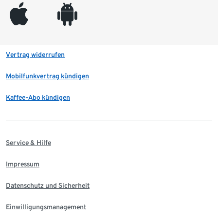
appleinc
android
Vertrag widerrufen
Mobilfunkvertrag kündigen
Kaffee-Abo kündigen
Service & Hilfe
Impressum
Datenschutz und Sicherheit
Einwilligungsmanagement