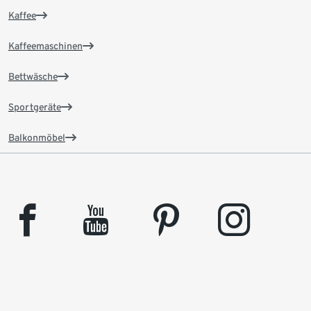
Kaffee
Kaffeemaschinen
Bettwäsche
Sportgeräte
Balkonmöbel
facebook
youtube
pinterest
instagram