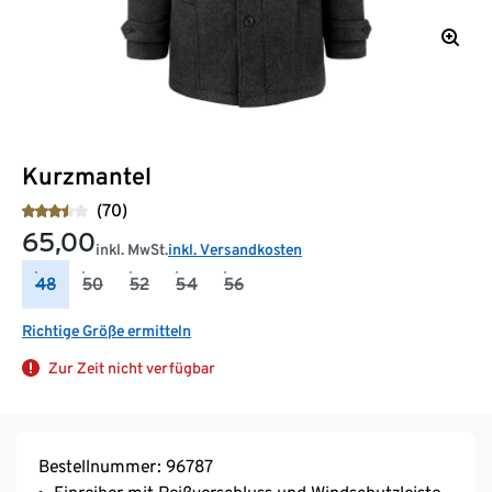
Kurzmantel
(70)
65,00
inkl. MwSt.
inkl. Versandkosten
48
50
52
54
56
Richtige Größe ermitteln
Zur Zeit nicht verfügbar
Bestellnummer: 96787