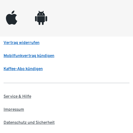
appleinc
android
Vertrag widerrufen
Mobilfunkvertrag kündigen
Kaffee-Abo kündigen
Service & Hilfe
Impressum
Datenschutz und Sicherheit