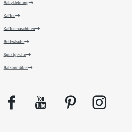
Babykleidung
Kaffee
Kaffeemaschinen
Bettwäsche
Sportgeräte
Balkonmöbel
facebook
youtube
pinterest
instagram