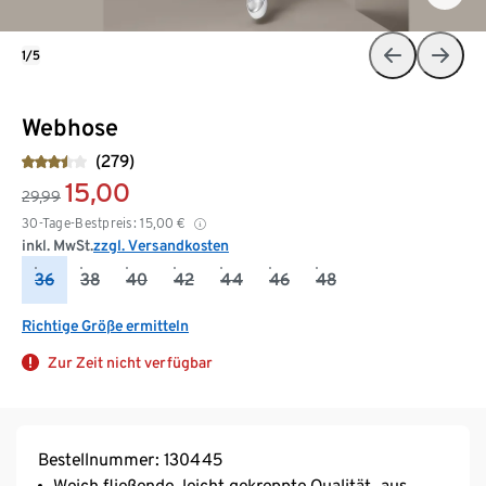
1/5
Webhose
(279)
15,00
29,99
30-Tage-Bestpreis:
15,00
€
inkl. MwSt.
zzgl. Versandkosten
36
38
40
42
44
46
48
Richtige Größe ermitteln
Zur Zeit nicht verfügbar
Bestellnummer: 130445
Weich fließende, leicht gekreppte Qualität, aus