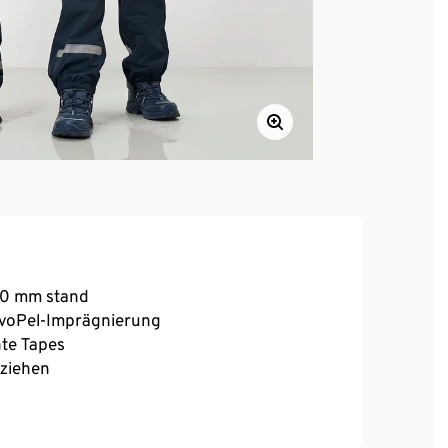
000 mm stand
voPel-Imprägnierung
te Tapes
sziehen
ierung