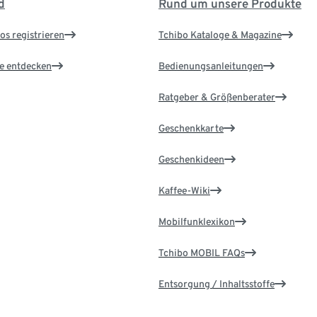
d
Rund um unsere Produkte
os registrieren
Tchibo Kataloge & Magazine
le entdecken
Bedienungsanleitungen
Ratgeber & Größenberater
Geschenkkarte
Geschenkideen
Kaffee-Wiki
Mobilfunklexikon
Tchibo MOBIL FAQs
Entsorgung / Inhaltsstoffe