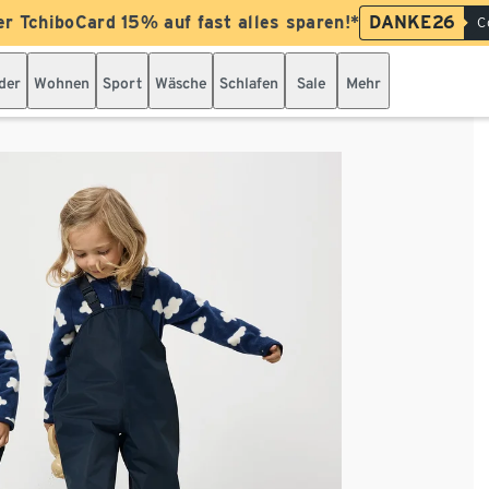
er TchiboCard 15% auf fast alles sparen!*
DANKE26
C
der
Wohnen
Sport
Wäsche
Schlafen
Sale
Mehr