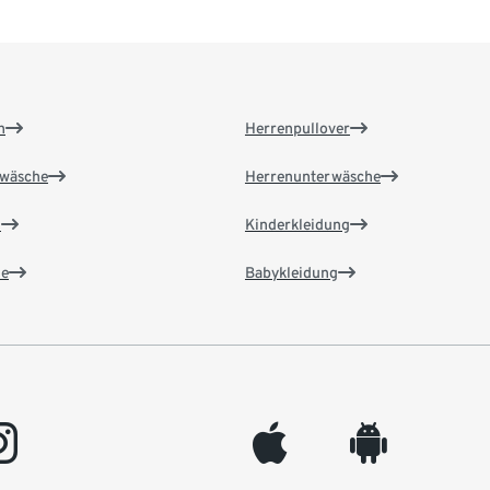
n
Herrenpullover
wäsche
Herrenunterwäsche
n
Kinderkleidung
e
Babykleidung
gram
appleinc
android