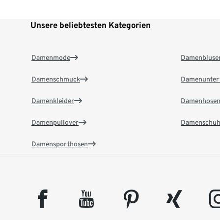
Unsere beliebtesten Kategorien
Damenmode
Damenbluse
Damenschmuck
Damenunter
Damenkleider
Damenhose
Damenpullover
Damenschuh
Damensporthosen
facebook
youtube
pinterest
xing
insta