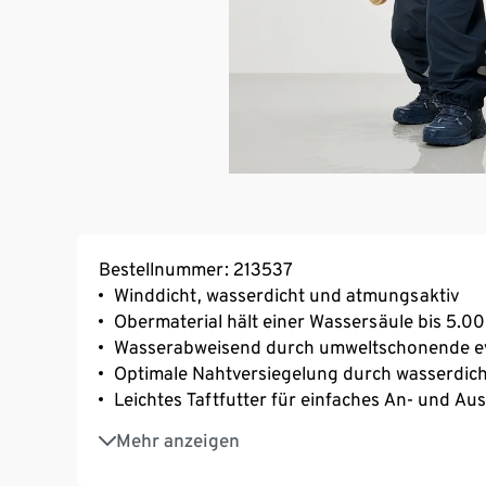
Bestellnummer: 213537
Winddicht, wasserdicht und atmungsaktiv
Obermaterial hält einer Wassersäule bis 5.
Wasserabweisend durch umweltschonende e
Optimale Nahtversiegelung durch wasserdich
Leichtes Taftfutter für einfaches An- und Au
Fußstege für perfekten Sitz
Mehr anzeigen
Längenverstellbare, elastische Y-Träger
Mit seitlichen Druckknöpfen zur Weitenregul