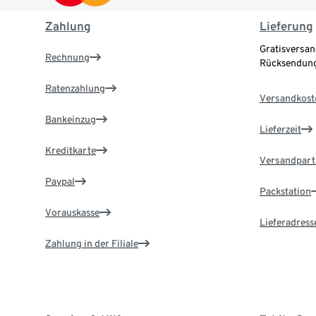
Zahlung
Lieferung
Gratisversan
Rechnung
Rücksendung
Ratenzahlung
Versandkost
Bankeinzug
Lieferzeit
Kreditkarte
Versandpart
Paypal
Packstation
Vorauskasse
Lieferadress
Zahlung in der Filiale