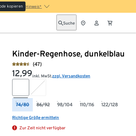
ode kopieren
Hinweis*
Suche
Kinder-Regenhose, dunkelblau
(47)
12,99
inkl. MwSt.
zzgl. Versandkosten
74/80
86/92
98/104
110/116
122/128
Richtige Größe ermitteln
Zur Zeit nicht verfügbar