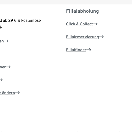
Filialabholung
d ab 29 € & kostenlose
Click & Collect
.
Filialreservierung
en
Filialfinder
ner
e ändern