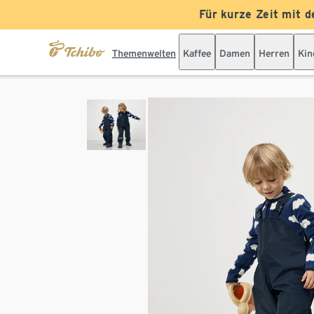
Für kurze Zeit mit d
Themenwelten
Kaffee
Damen
Herren
Kin