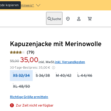
ode kopieren
Hinweis*
Suche
Kapuzenjacke mit Merinowolle
(79)
35,00
55,00
inkl. MwSt.
inkl. Versandkosten
30-Tage-Bestpreis:
35,00
€
XS 32/34
S 36/38
M 40/42
L 44/46
XL 48/50
Richtige Größe ermitteln
Zur Zeit nicht verfügbar