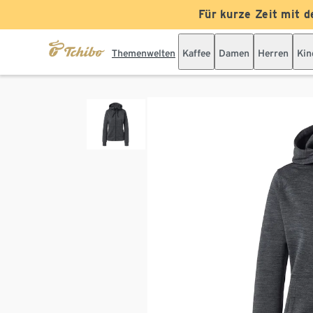
Für kurze Zeit mit d
Themenwelten
Kaffee
Damen
Herren
Kin