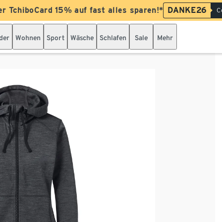
er TchiboCard 15% auf fast alles sparen!*
DANKE26
C
der
Wohnen
Sport
Wäsche
Schlafen
Sale
Mehr