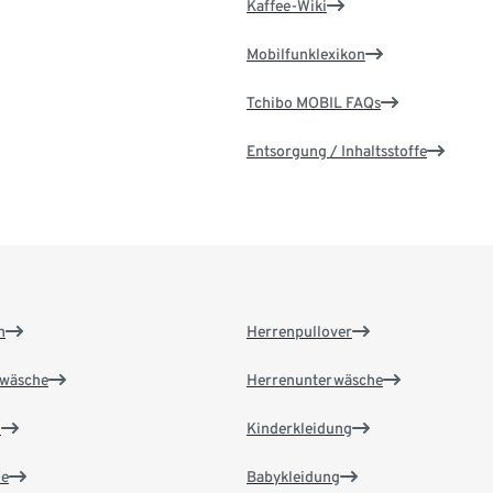
Kaffee-Wiki
Mobilfunklexikon
Tchibo MOBIL FAQs
Entsorgung / Inhaltsstoffe
n
Herrenpullover
wäsche
Herrenunterwäsche
n
Kinderkleidung
e
Babykleidung