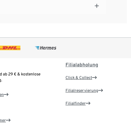
Filialabholung
d ab 29 € & kostenlose
Click & Collect
.
Filialreservierung
en
Filialfinder
ner