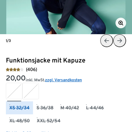
1/3
Funktionsjacke mit Kapuze
(406)
20,00
inkl. MwSt.
zzgl. Versandkosten
XS 32/34
S 36/38
M 40/42
L 44/46
XL 48/50
XXL 52/54