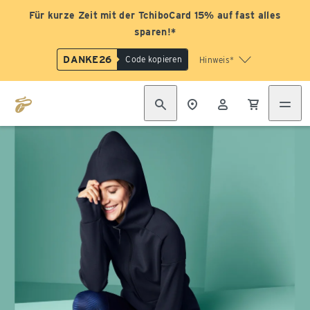
Für kurze Zeit mit der TchiboCard 15% auf fast alles
sparen!*
DANKE26
Code kopieren
Hinweis*