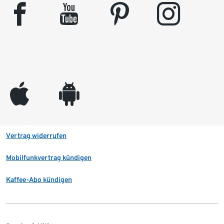
facebook
youtube
pinterest
instagram
appleinc
android
Vertrag widerrufen
Mobilfunkvertrag kündigen
Kaffee-Abo kündigen