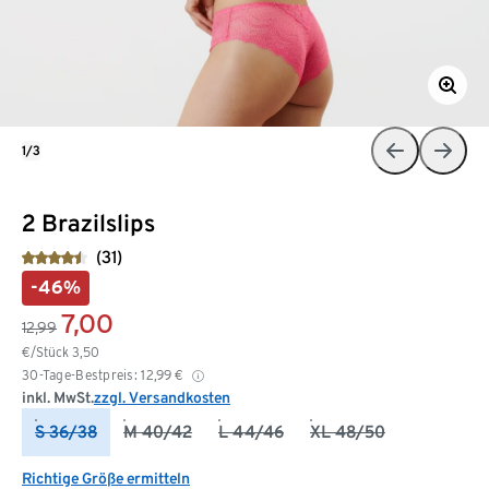
1/3
2 Brazilslips
(31)
-46%
7,00
12,99
€/Stück
3,50
30-Tage-Bestpreis:
12,99
€
inkl. MwSt.
zzgl. Versandkosten
S 36/38
M 40/42
L 44/46
XL 48/50
Richtige Größe ermitteln