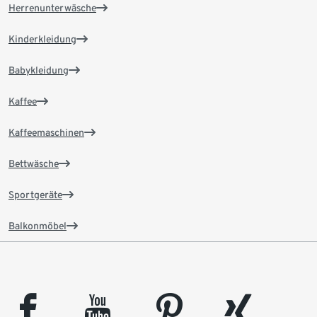
Herrenunterwäsche
Kinderkleidung
Babykleidung
Kaffee
Kaffeemaschinen
Bettwäsche
Sportgeräte
Balkonmöbel
facebook
youtube
pinterest
xing