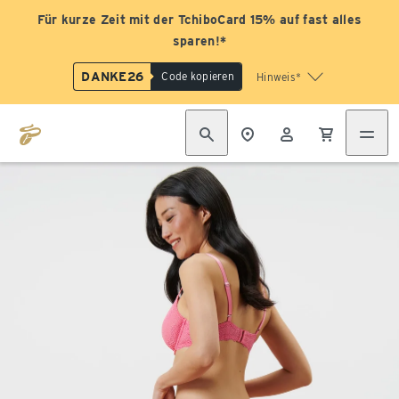
Für kurze Zeit mit der TchiboCard 15% auf fast alles
sparen!*
DANKE26
Code kopieren
Hinweis*