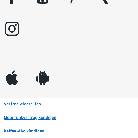
instagram
appleinc
android
Vertrag widerrufen
Mobilfunkvertrag kündigen
Kaffee-Abo kündigen