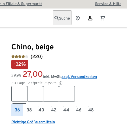
 in Filiale & Supermarkt
Service & Hilfe
Suche
Chino, beige
(220)
-32%
27,00
39,99
inkl. MwSt.
zzgl. Versandkosten
30-Tage-Bestpreis:
39,99
€
36
38
40
42
44
46
48
Richtige Größe ermitteln