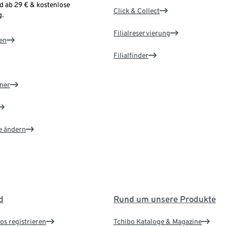
d ab 29 € & kostenlose
Click & Collect
.
Filialreservierung
en
Filialfinder
ner
e ändern
d
Rund um unsere Produkte
os registrieren
Tchibo Kataloge & Magazine