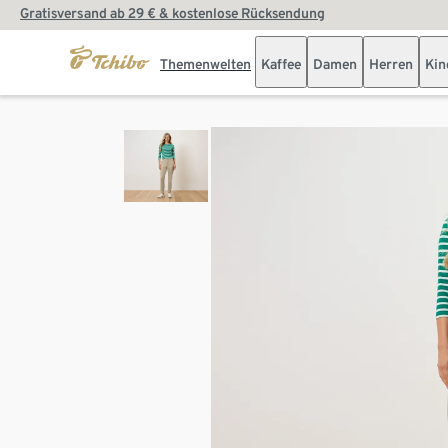
Gratisversand ab 29 € & kostenlose Rücksendung
Themenwelten
Kaffee
Damen
Herren
Kin