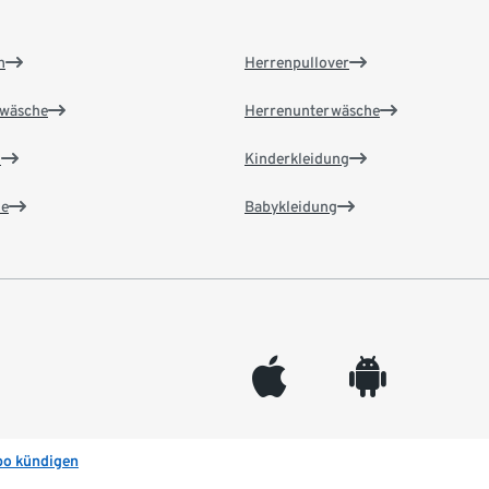
n
Herrenpullover
wäsche
Herrenunterwäsche
n
Kinderkleidung
e
Babykleidung
appleinc
android
bo kündigen