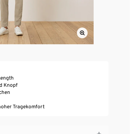
 Length
nd Knopf
schen
, hoher Tragekomfort