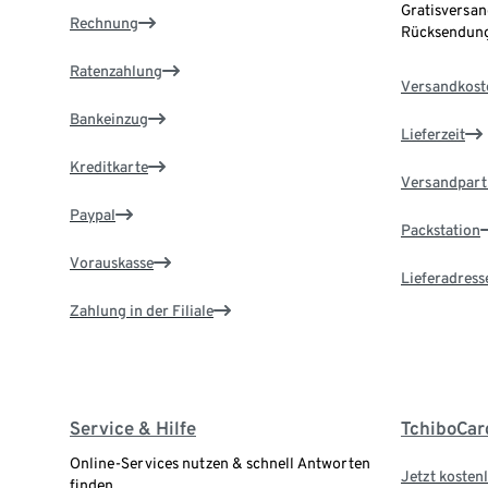
Gratisversan
Rechnung
Rücksendung
Ratenzahlung
Versandkost
Bankeinzug
Lieferzeit
Kreditkarte
Versandpart
Paypal
Packstation
Vorauskasse
Lieferadress
Zahlung in der Filiale
Service & Hilfe
TchiboCar
Online-Services nutzen & schnell Antworten
Jetzt kostenl
finden.