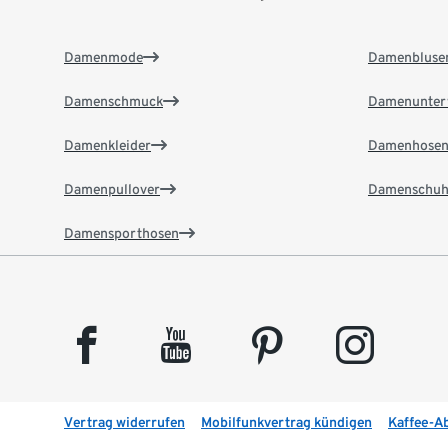
Damenmode
Damenbluse
Damenschmuck
Damenunter
Damenkleider
Damenhose
Damenpullover
Damenschuh
Damensporthosen
facebook
youtube
pinterest
instagram
Vertrag widerrufen
Mobilfunkvertrag kündigen
Kaffee-A