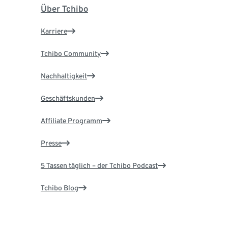
Über Tchibo
Karriere
Tchibo Community
Nachhaltigkeit
Geschäftskunden
Affiliate Programm
Presse
5 Tassen täglich – der Tchibo Podcast
Tchibo Blog