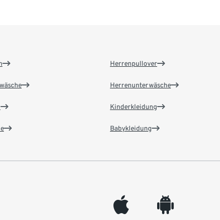
n
Herrenpullover
wäsche
Herrenunterwäsche
n
Kinderkleidung
e
Babykleidung
appleinc
android