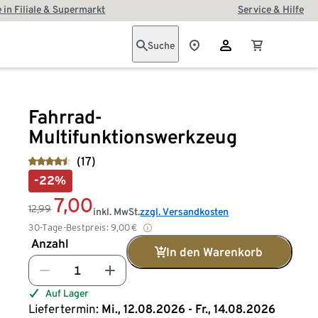
 in Filiale & Supermarkt
Service & Hilfe
Suche
Fahrrad-
Multifunktionswerkzeug
(17)
-22%
7,00
12,99
inkl. MwSt.
zzgl. Versandkosten
30-Tage-Bestpreis:
9,00
€
Anzahl
In den Warenkorb
Auf Lager
Liefertermin:
Mi., 12.08.2026 - Fr., 14.08.2026