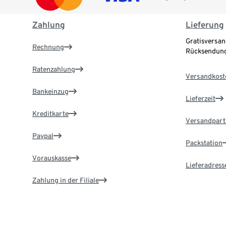
Zahlung
Lieferung
Gratisversan
Rechnung
Rücksendung
Ratenzahlung
Versandkost
Bankeinzug
Lieferzeit
Kreditkarte
Versandpart
Paypal
Packstation
Vorauskasse
Lieferadress
Zahlung in der Filiale