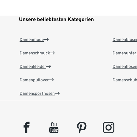
Unsere beliebtesten Kategorien
Damenmode
Damenbluse
Damenschmuck
Damenunter
Damenkleider
Damenhose
Damenpullover
Damenschuh
Damensporthosen
facebook
youtube
pinterest
instagram