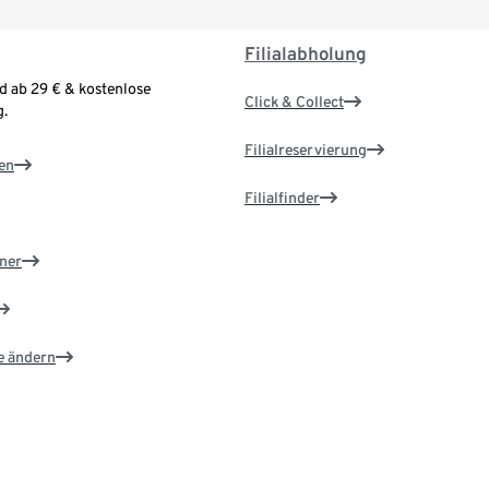
Filialabholung
d ab 29 € & kostenlose
Click & Collect
.
Filialreservierung
en
Filialfinder
ner
e ändern