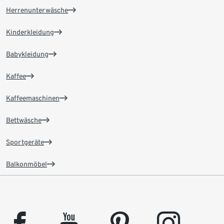
Herrenunterwäsche
Kinderkleidung
Babykleidung
Kaffee
Kaffeemaschinen
Bettwäsche
Sportgeräte
Balkonmöbel
facebook
youtube
pinterest
instagram