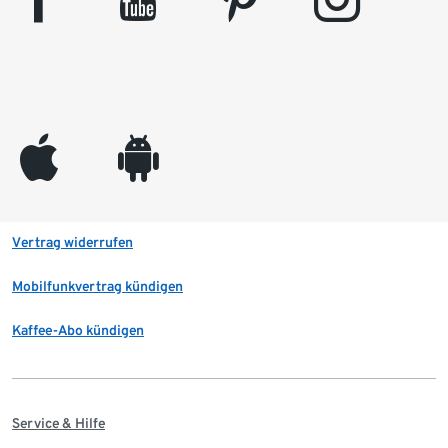
appleinc
android
Vertrag widerrufen
Mobilfunkvertrag kündigen
Kaffee-Abo kündigen
Service & Hilfe