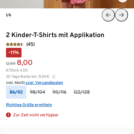
1/6
2 Kinder-T-Shirts mit Applikation
(45)
-11%
8,00
12,99
€/Stück
4,00
30-Tage-Bestpreis:
9,00
€
inkl. MwSt.
zzgl. Versandkosten
86/92
98/104
110/116
122/128
Richtige Größe ermitteln
Zur Zeit nicht verfügbar