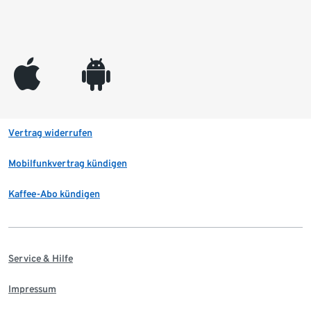
appleinc
android
Vertrag widerrufen
Mobilfunkvertrag kündigen
Kaffee-Abo kündigen
Service & Hilfe
Impressum