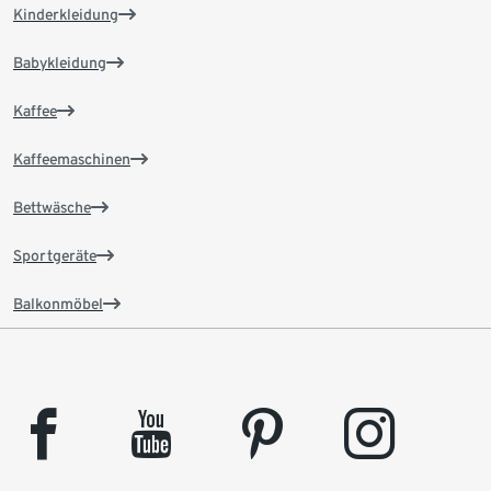
Kinderkleidung
Babykleidung
Kaffee
Kaffeemaschinen
Bettwäsche
Sportgeräte
Balkonmöbel
facebook
youtube
pinterest
instagram