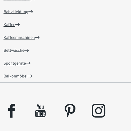
Babykleidung
Kaffee
Kaffeemaschinen
Bettwäsche
Sportgeräte
Balkonmöbel
facebook
youtube
pinterest
instagram