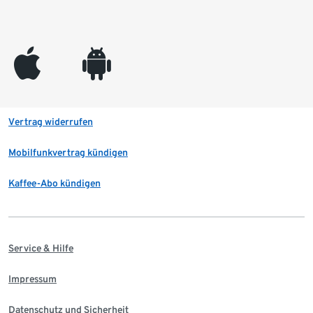
appleinc
android
Vertrag widerrufen
Mobilfunkvertrag kündigen
Kaffee-Abo kündigen
Service & Hilfe
Impressum
Datenschutz und Sicherheit