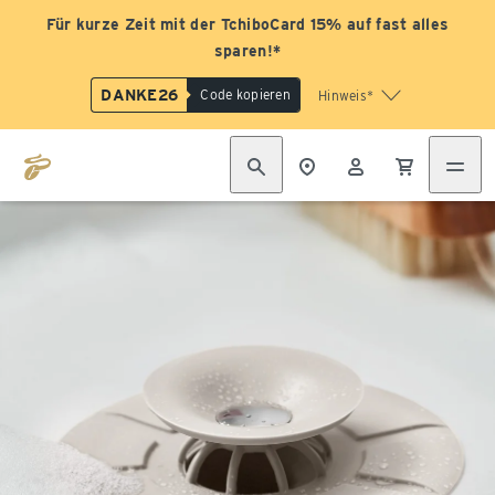
Für kurze Zeit mit der TchiboCard 15% auf fast alles
sparen!*
DANKE26
Code kopieren
Hinweis*