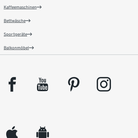
Kaffeemaschinen
Bettwäsche
Sportgeräte
Balkonmöbel
facebook
youtube
pinterest
instagram
appleinc
android