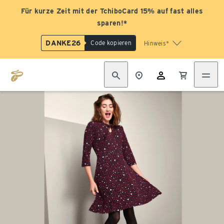
Für kurze Zeit mit der TchiboCard 15% auf fast alles
sparen!*
DANKE26
Code kopieren
Hinweis*