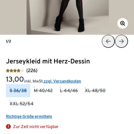
1/2
Jerseykleid mit Herz-Dessin
(226)
13,00
inkl. MwSt.
zzgl. Versandkosten
S 36/38
M 40/42
L 44/46
XL 48/50
XXL 52/54
Richtige Größe ermitteln
Zur Zeit nicht verfügbar