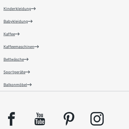
Kinderkleidung
Babykleidung
Kaffee
Kaffeemaschinen
Bettwäsche
Sportgeräte
Balkonmöbel
facebook
youtube
pinterest
instagram