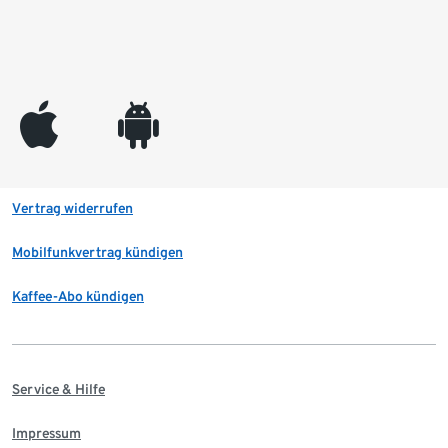
appleinc
android
Vertrag widerrufen
Mobilfunkvertrag kündigen
Kaffee-Abo kündigen
Service & Hilfe
Impressum