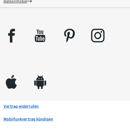
Balkonmöbel
facebook
youtube
pinterest
instagram
appleinc
android
Vertrag widerrufen
Mobilfunkvertrag kündigen