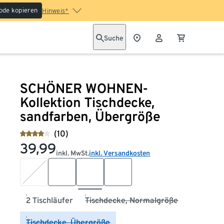
ode kopieren
Hinweis*
Suche
SCHÖNER WOHNEN-
Kollektion Tischdecke,
sandfarben, Übergröße
(10)
39,99
inkl. MwSt.
inkl. Versandkosten
2 Tischläufer
Tischdecke, Normalgröße
Tischdecke, Übergröße