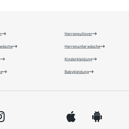
n
Herrenpullover
wäsche
Herrenunterwäsche
n
Kinderkleidung
e
Babykleidung
gram
appleinc
android