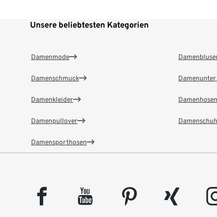
Unsere beliebtesten Kategorien
Damenmode
Damenbluse
Damenschmuck
Damenunter
Damenkleider
Damenhose
Damenpullover
Damenschuh
Damensporthosen
facebook
youtube
pinterest
xing
insta