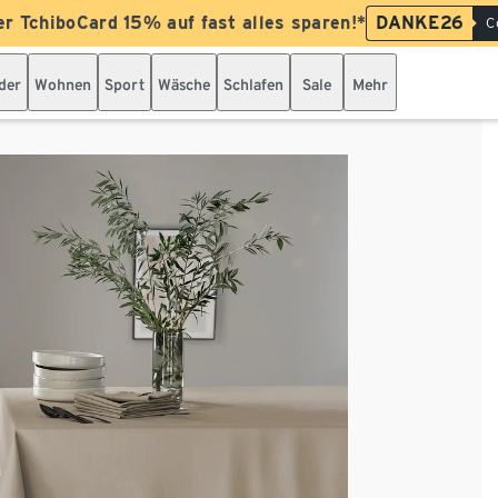
er TchiboCard 15% auf fast alles sparen!*
DANKE26
C
der
Wohnen
Sport
Wäsche
Schlafen
Sale
Mehr