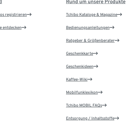
d
Rund um unsere Produkte
os registrieren
Tchibo Kataloge & Magazine
le entdecken
Bedienungsanleitungen
Ratgeber & Größenberater
Geschenkkarte
Geschenkideen
Kaffee-Wiki
Mobilfunklexikon
Tchibo MOBIL FAQs
Entsorgung / Inhaltsstoffe