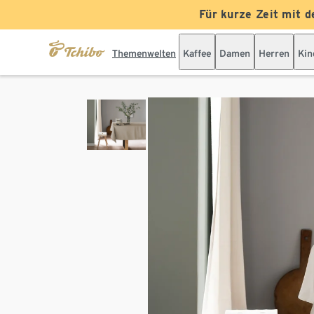
Für kurze Zeit mit d
Themenwelten
Kaffee
Damen
Herren
Kin