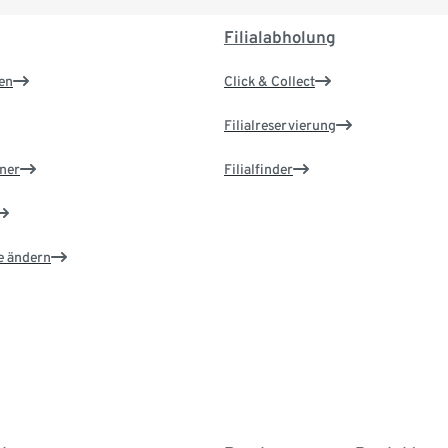
Filialabholung
en
Click & Collect
Filialreservierung
ner
Filialfinder
e ändern