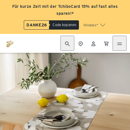
Für kurze Zeit mit der TchiboCard 15% auf fast alles
sparen!*
DANKE26
Code kopieren
Hinweis*