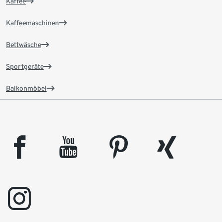
Kaffee
Kaffeemaschinen
Bettwäsche
Sportgeräte
Balkonmöbel
facebook
youtube
pinterest
xing
instagram