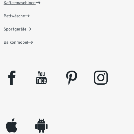
Kaffeemaschinen
Bettwäsche
Sportgeräte
Balkonmöbel
facebook
youtube
pinterest
instagram
appleinc
android