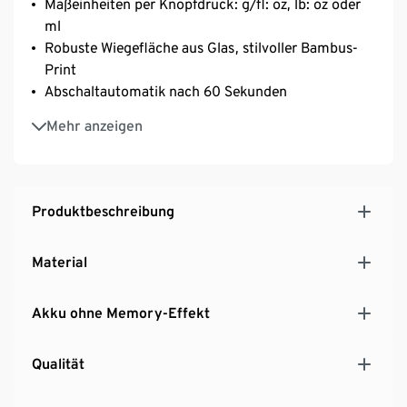
Maßeinheiten per Knopfdruck: g/fl: oz, lb: oz oder
ml
Robuste Wiegefläche aus Glas, stilvoller Bambus-
Print
Abschaltautomatik nach 60 Sekunden
Digitale Anzeige zum bequemen Ablesen, die TARA-
Mehr anzeigen
Taste für eine unkomplizierte Bedienung
Rutschfeste Silikonfüße für einen sicheren Stand
Produktbeschreibung
Material
Akku ohne Memory-Effekt
Qualität