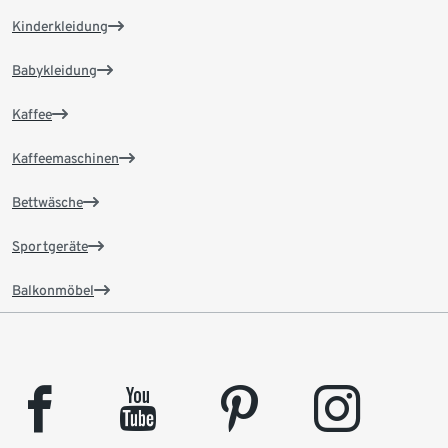
Kinderkleidung
Babykleidung
Kaffee
Kaffeemaschinen
Bettwäsche
Sportgeräte
Balkonmöbel
facebook
youtube
pinterest
instagram