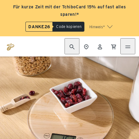
Für kurze Zeit mit der TchiboCard 15% auf fast alles
sparen!*
DANKE26
Code kopieren
Hinweis*