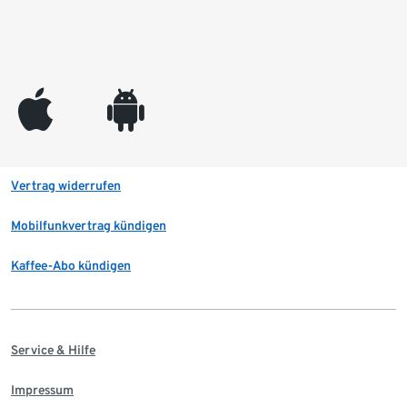
appleinc
android
Vertrag widerrufen
Mobilfunkvertrag kündigen
Kaffee-Abo kündigen
Service & Hilfe
Impressum