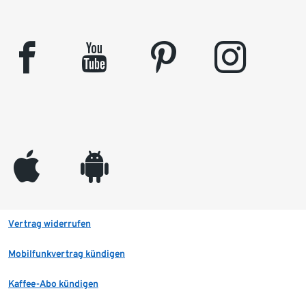
facebook
youtube
pinterest
instagram
appleinc
android
Vertrag widerrufen
Mobilfunkvertrag kündigen
Kaffee-Abo kündigen