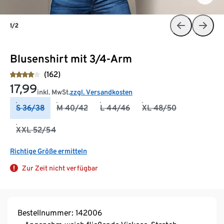
1/2
Blusenshirt mit 3/4-Arm
(162)
17,99
inkl. MwSt.
zzgl. Versandkosten
S 36/38
M 40/42
L 44/46
XL 48/50
XXL 52/54
Richtige Größe ermitteln
Zur Zeit nicht verfügbar
Bestellnummer: 142006