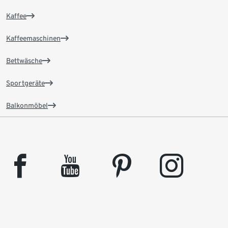
Kaffee
Kaffeemaschinen
Bettwäsche
Sportgeräte
Balkonmöbel
facebook
youtube
pinterest
instagram