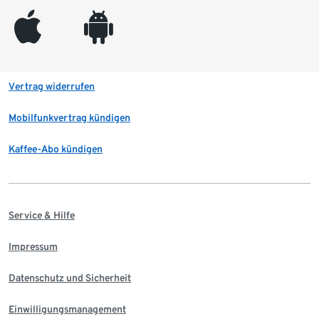
appleinc
android
Vertrag widerrufen
Mobilfunkvertrag kündigen
Kaffee-Abo kündigen
Service & Hilfe
Impressum
Datenschutz und Sicherheit
Einwilligungsmanagement