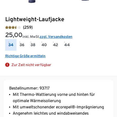
Lightweight-Laufjacke
(259)
25,00
inkl. MwSt.
zzgl. Versandkosten
34
36
38
40
42
44
Richtige Größe ermitteln
Zur Zeit nicht verfügbar
Bestellnummer: 93717
Mit Thermo-Wattierung vorne und hinten für
optimale Wärmeisolierung
Mit umweltschonender ecorepel®-Imprägnierung
Angenehm leichtes und windabweisendes