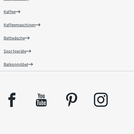
Kaffee
Kaffeemaschinen
Bettwäsche
Sportgeräte
Balkonmöbel
facebook
youtube
pinterest
instagram