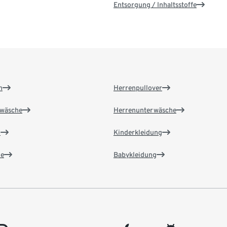
Entsorgung / Inhaltsstoffe
n
Herrenpullover
wäsche
Herrenunterwäsche
n
Kinderkleidung
e
Babykleidung