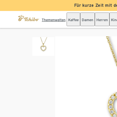
Für kurze Zeit mit d
Themenwelten
Kaffee
Damen
Herren
Kin