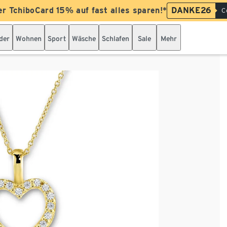
er TchiboCard 15% auf fast alles sparen!*
DANKE26
C
der
Wohnen
Sport
Wäsche
Schlafen
Sale
Mehr