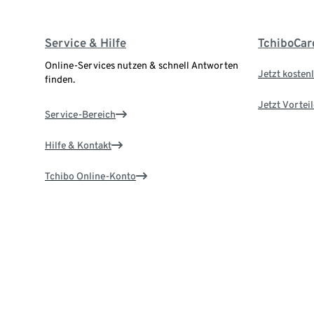
Service & Hilfe
TchiboCar
Online-Services nutzen & schnell Antworten
Jetzt kostenl
finden.
Jetzt Vortei
Service-Bereich
Hilfe & Kontakt
Tchibo Online-Konto