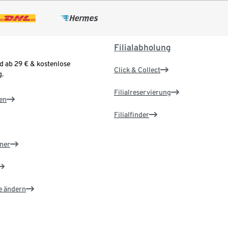
Filialabholung
d ab 29 € & kostenlose
Click & Collect
.
Filialreservierung
en
Filialfinder
ner
e ändern