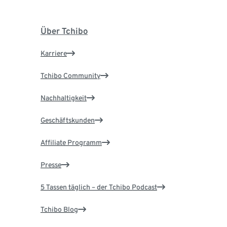
Über Tchibo
Karriere
Tchibo Community
Nachhaltigkeit
Geschäftskunden
Affiliate Programm
Presse
5 Tassen täglich – der Tchibo Podcast
Tchibo Blog