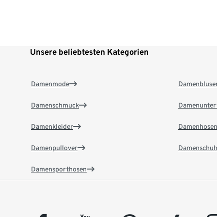
Unsere beliebtesten Kategorien
Damenmode
Damenbluse
Damenschmuck
Damenunter
Damenkleider
Damenhose
Damenpullover
Damenschuh
Damensporthosen