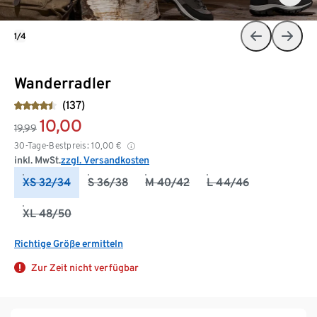
1/4
Wanderradler
(137)
10,00
19,99
30-Tage-Bestpreis:
10,00
€
inkl. MwSt.
zzgl. Versandkosten
XS 32/34
S 36/38
M 40/42
L 44/46
XL 48/50
Richtige Größe ermitteln
Zur Zeit nicht verfügbar