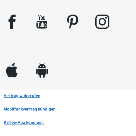
facebook
youtube
pinterest
instagram
appleinc
android
Vertrag widerrufen
Mobilfunkvertrag kündigen
Kaffee-Abo kündigen