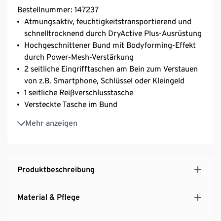
Bestellnummer: 147237
Atmungsaktiv, feuchtigkeitstransportierend und
schnelltrocknend durch DryActive Plus-Ausrüstung
Hochgeschnittener Bund mit Bodyforming-Effekt
durch Power-Mesh-Verstärkung
2 seitliche Eingrifftaschen am Bein zum Verstauen
von z.B. Smartphone, Schlüssel oder Kleingeld
1 seitliche Reißverschlusstasche
Versteckte Tasche im Bund
Trekkinghose mit kleiner Schlaufe zum Befestigen
Mehr anzeigen
von z.B. Karabinern
Mit Elasthan: formbeständig, perfekter Sitz bei
voller Bewegungsfreiheit
Produktbeschreibung
Material & Pflege