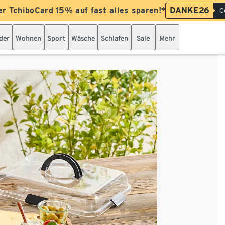
er TchiboCard 15% auf fast alles sparen!*
DANKE26
C
der
Wohnen
Sport
Wäsche
Schlafen
Sale
Mehr