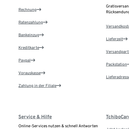
Gratisversan
Rechnung
Rücksendung
Ratenzahlung
Versandkost
Bankeinzug
Lieferzeit
Kreditkarte
Versandpart
Paypal
Packstation
Vorauskasse
Lieferadress
Zahlung in der Filiale
Service & Hilfe
TchiboCar
Online-Services nutzen & schnell Antworten