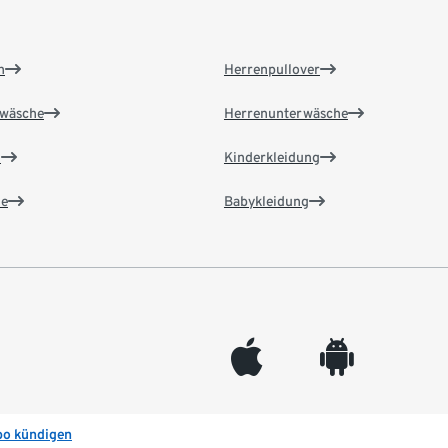
n
Herrenpullover
wäsche
Herrenunterwäsche
n
Kinderkleidung
e
Babykleidung
appleinc
android
bo kündigen