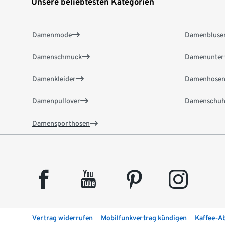
Unsere beliebtesten Kategorien
Damenmode
Damenbluse
Damenschmuck
Damenunter
Damenkleider
Damenhose
Damenpullover
Damenschuh
Damensporthosen
facebook
youtube
pinterest
instagram
Vertrag widerrufen
Mobilfunkvertrag kündigen
Kaffee-A