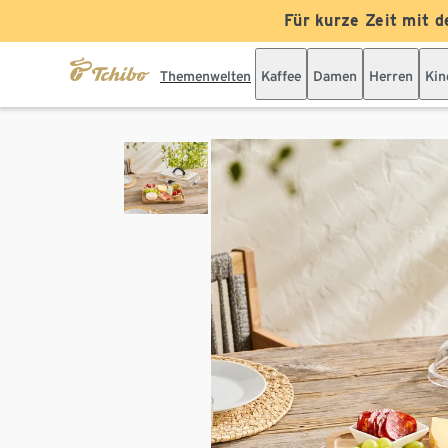
Für kurze Zeit mit d
Themenwelten
Kaffee
Damen
Herren
Kin