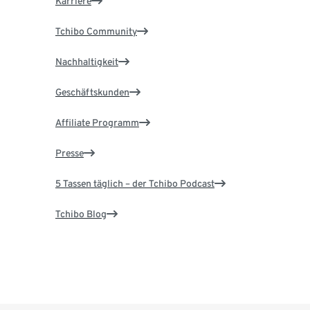
Karriere
Tchibo Community
Nachhaltigkeit
Geschäftskunden
Affiliate Programm
Presse
5 Tassen täglich – der Tchibo Podcast
Tchibo Blog