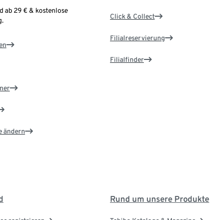
d ab 29 € & kostenlose
Click & Collect
.
Filialreservierung
en
Filialfinder
ner
e ändern
d
Rund um unsere Produkte