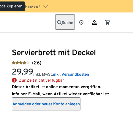
ode kopieren
Hinweis*
Suche
Servierbrett mit Deckel
(26)
29,99
inkl. MwSt.
inkl. Versandkosten
Zur Zeit nicht verfügbar
Dieser Artikel ist online momentan vergriffen.
Info per E-Mail, wenn Artikel wieder verfügbar ist:
Anmelden oder neues Konto anlegen