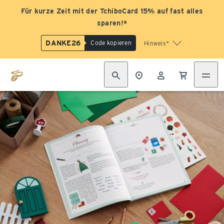
Für kurze Zeit mit der TchiboCard 15% auf fast alles
sparen!*
DANKE26
Code kopieren
Hinweis*