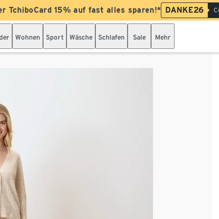
er TchiboCard 15% auf fast alles sparen!*
DANKE26
C
der
Wohnen
Sport
Wäsche
Schlafen
Sale
Mehr