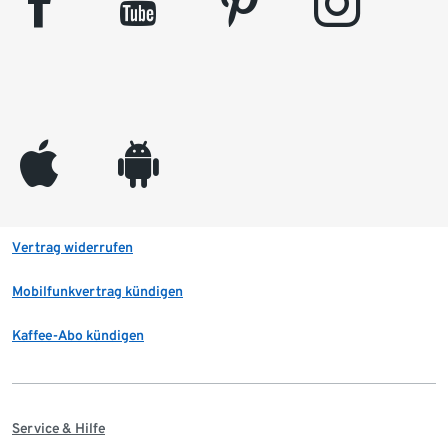
facebook
youtube
pinterest
instagram
appleinc
android
Vertrag widerrufen
Mobilfunkvertrag kündigen
Kaffee-Abo kündigen
Service & Hilfe