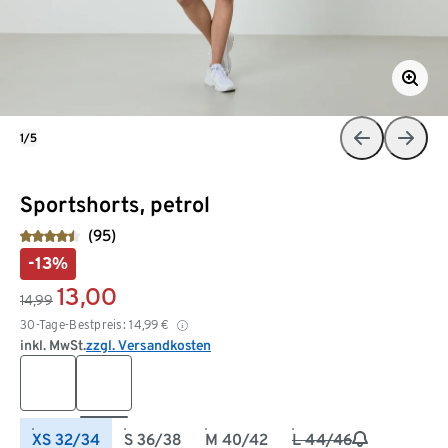
1/5
Sportshorts, petrol
(95)
-13%
13,00
14,99
30-Tage-Bestpreis:
14,99
€
inkl. MwSt.
zzgl. Versandkosten
XS 32/34
S 36/38
M 40/42
L 44/46