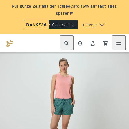
Für kurze Zeit mit der TchiboCard 15% auf fast alles
sparen!*
DANKE26
Code kopieren
Hinweis*