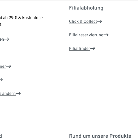
Filialabholung
d ab 29 € & kostenlose
Click & Collect
.
Filialreservierung
en
Filialfinder
ner
e ändern
d
Rund um unsere Produkte