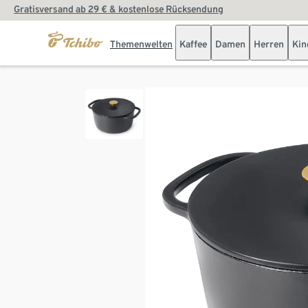
Gratisversand ab 29 € & kostenlose Rücksendung
Themenwelten
Kaffee
Damen
Herren
Kin