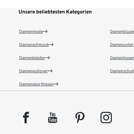
Unsere beliebtesten Kategorien
Damenmode
Damenbluse
Damenschmuck
Damenunter
Damenkleider
Damenhose
Damenpullover
Damenschuh
Damensporthosen
facebook
youtube
pinterest
instagram