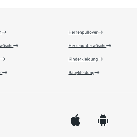
n
Herrenpullover
wäsche
Herrenunterwäsche
n
Kinderkleidung
e
Babykleidung
appleinc
android