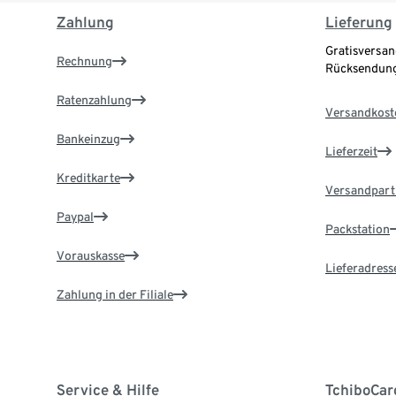
Zahlung
Lieferung
Gratisversan
Rechnung
Rücksendung
Ratenzahlung
Versandkost
Bankeinzug
Lieferzeit
Kreditkarte
Versandpart
Paypal
Packstation
Vorauskasse
Lieferadress
Zahlung in der Filiale
Service & Hilfe
TchiboCar