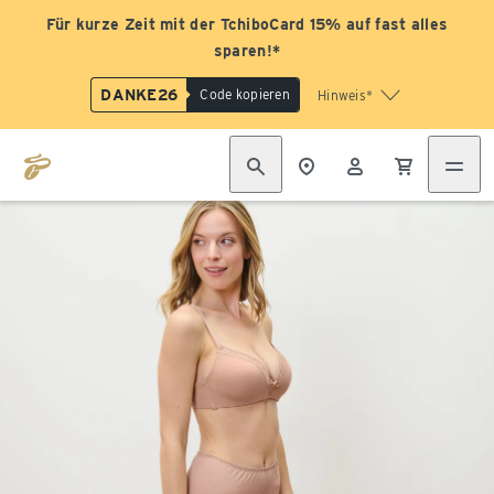
Für kurze Zeit mit der TchiboCard 15% auf fast alles
sparen!*
DANKE26
Code kopieren
Hinweis*