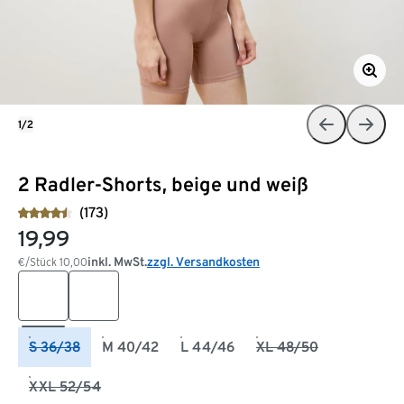
1/2
2 Radler-Shorts, beige und weiß
(173)
19,99
inkl. MwSt.
zzgl. Versandkosten
€/Stück
10,00
S 36/38
M 40/42
L 44/46
XL 48/50
XXL 52/54