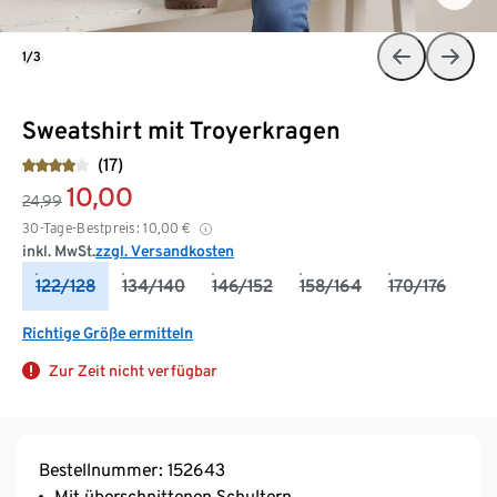
1/3
Sweatshirt mit Troyerkragen
(17)
10,00
24,99
30-Tage-Bestpreis:
10,00
€
inkl. MwSt.
zzgl. Versandkosten
122/128
134/140
146/152
158/164
170/176
Richtige Größe ermitteln
Zur Zeit nicht verfügbar
Bestellnummer: 152643
Mit überschnittenen Schultern