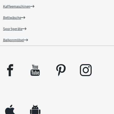
Kaffeemaschinen
Bettwäsche
Sportgeräte
Balkonmöbel
facebook
youtube
pinterest
instagram
appleinc
android