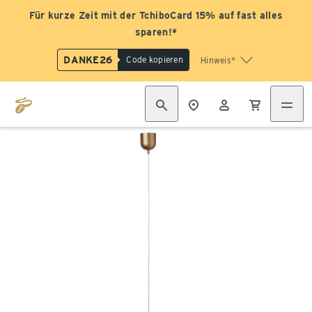
Für kurze Zeit mit der TchiboCard 15% auf fast alles
sparen!*
DANKE26
Code kopieren
Hinweis*