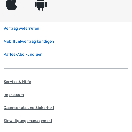
appleinc
android
Vertrag widerrufen
Mobilfunkvertrag kündigen
Kaffee-Abo kündigen
Service & Hilfe
Impressum
Datenschutz und Sicherheit
Einwilligungsmanagement