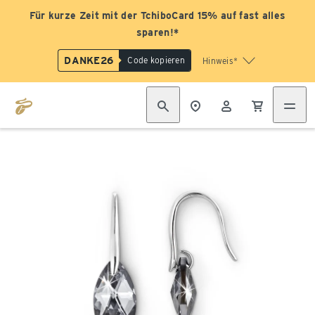
Für kurze Zeit mit der TchiboCard 15% auf fast alles
sparen!*
DANKE26
Code kopieren
Hinweis*