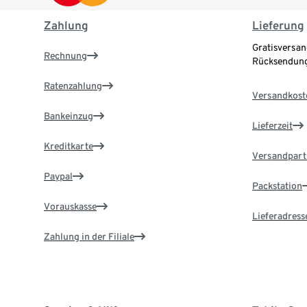
Zahlung
Lieferung
Gratisversan
Rechnung
Rücksendung
Ratenzahlung
Versandkost
Bankeinzug
Lieferzeit
Kreditkarte
Versandpart
Paypal
Packstation
Vorauskasse
Lieferadress
Zahlung in der Filiale