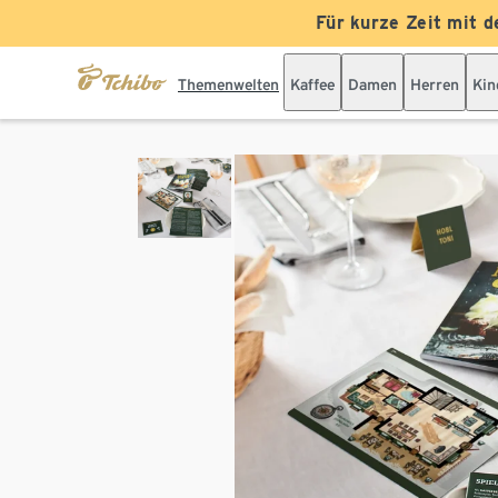
Für kurze Zeit mit d
Themenwelten
Kaffee
Damen
Herren
Kin