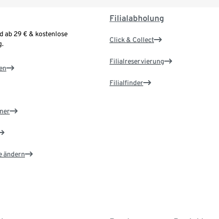
Filialabholung
d ab 29 € & kostenlose
Click & Collect
.
Filialreservierung
en
Filialfinder
ner
e ändern