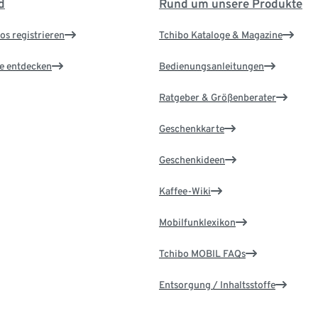
d
Rund um unsere Produkte
os registrieren
Tchibo Kataloge & Magazine
le entdecken
Bedienungsanleitungen
Ratgeber & Größenberater
Geschenkkarte
Geschenkideen
Kaffee-Wiki
Mobilfunklexikon
Tchibo MOBIL FAQs
Entsorgung / Inhaltsstoffe