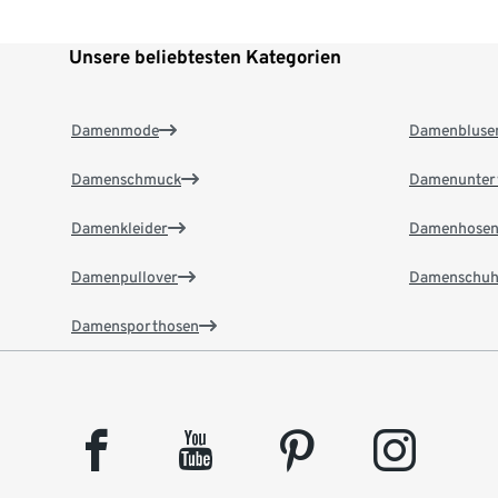
Unsere beliebtesten Kategorien
Damenmode
Damenbluse
Damenschmuck
Damenunter
Damenkleider
Damenhose
Damenpullover
Damenschuh
Damensporthosen
facebook
youtube
pinterest
instagram