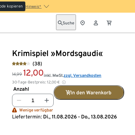
ode kopieren
Hinweis*
Suche
Krimispiel »Mordsgaudi«
(38)
12,00
14,99
inkl. MwSt.
zzgl. Versandkosten
30-Tage-Bestpreis:
12,00
€
Anzahl
In den Warenkorb
Wenige verfügbar
Liefertermin:
Di., 11.08.2026 - Do., 13.08.2026