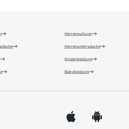
n
Herrenpullover
wäsche
Herrenunterwäsche
n
Kinderkleidung
e
Babykleidung
appleinc
android