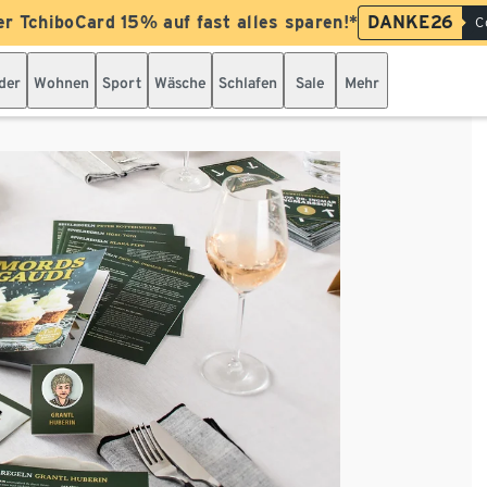
er TchiboCard 15% auf fast alles sparen!*
DANKE26
C
der
Wohnen
Sport
Wäsche
Schlafen
Sale
Mehr