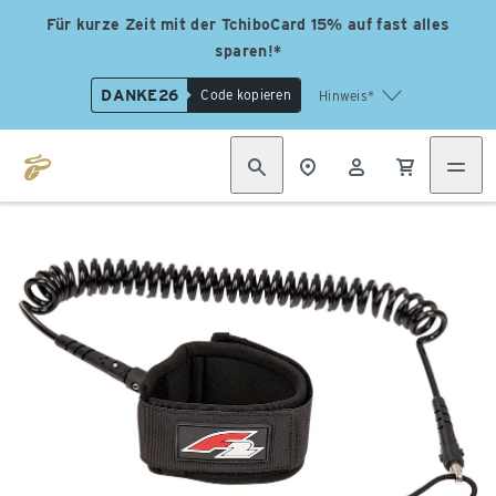
Für kurze Zeit mit der TchiboCard 15% auf fast alles
sparen!*
DANKE26
Code kopieren
Hinweis*