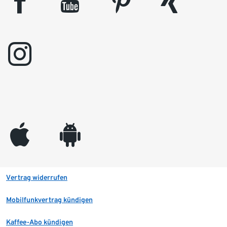
facebook
youtube
pinterest
xing
instagram
appleinc
android
Vertrag widerrufen
Mobilfunkvertrag kündigen
Kaffee-Abo kündigen