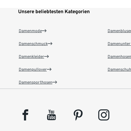
Unsere beliebtesten Kategorien
Damenmode
Damenbluse
Damenschmuck
Damenunter
Damenkleider
Damenhose
Damenpullover
Damenschuh
Damensporthosen
facebook
youtube
pinterest
instagram