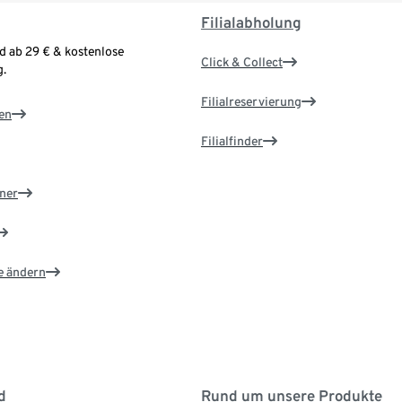
Filialabholung
d ab 29 € & kostenlose
Click & Collect
.
Filialreservierung
en
Filialfinder
ner
e ändern
d
Rund um unsere Produkte