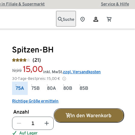
 in Filiale & Supermarkt
Service & Hilfe
Suche
Spitzen-BH
(21)
15,00
19,99
inkl. MwSt.
zzgl. Versandkosten
30-Tage-Bestpreis:
15,00
€
75A
75B
80A
80B
85B
Richtige Größe ermitteln
Anzahl
In den Warenkorb
Auf Lager