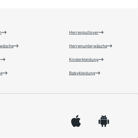
n
Herrenpullover
wäsche
Herrenunterwäsche
n
Kinderkleidung
e
Babykleidung
appleinc
android