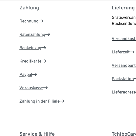
Zahlung
Lieferung
Gratisversan
Rechnung
Rücksendung
Ratenzahlung
Versandkost
Bankeinzug
Lieferzeit
Kreditkarte
Versandpart
Paypal
Packstation
Vorauskasse
Lieferadress
Zahlung in der Filiale
Service & Hilfe
TchiboCar