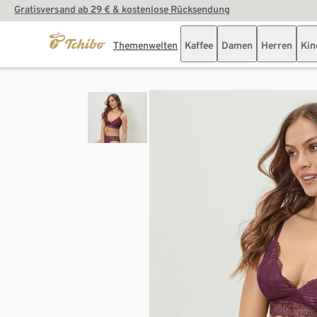
Gratisversand ab 29 € & kostenlose Rücksendung
Themenwelten
Kaffee
Damen
Herren
Kin