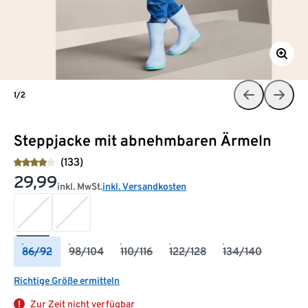
1/2
Steppjacke mit abnehmbaren Ärmeln
(133)
29,99
inkl. MwSt.
inkl. Versandkosten
86/92
98/104
110/116
122/128
134/140
Richtige Größe ermitteln
Zur Zeit nicht verfügbar