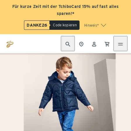
Für kurze Zeit mit der TchiboCard 15% auf fast alles
sparen!*
DANKE26
Code kopieren
Hinweis*