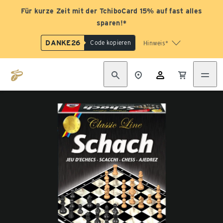
Für kurze Zeit mit der TchiboCard 15% auf fast alles
sparen!*
DANKE26
Code kopieren
Hinweis*