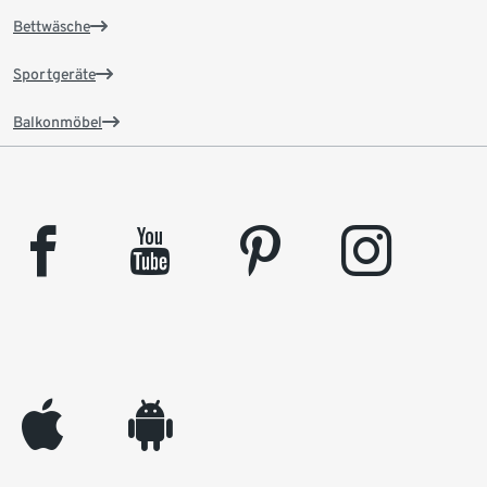
Bettwäsche
Sportgeräte
Balkonmöbel
facebook
youtube
pinterest
instagram
appleinc
android