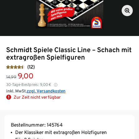
Schmidt Spiele Classic Line – Schach mit
extragroßen Spielfiguren
(12)
9,00
14,99
30-Tage-Bestpreis:
9,00
€
inkl. MwSt.
zzgl. Versandkosten
Zur Zeit nicht verfügbar
Bestellnummer: 145764
Der Klassiker mit extragroßen Holzfiguren