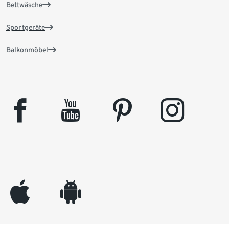
Bettwäsche
Sportgeräte
Balkonmöbel
facebook
youtube
pinterest
instagram
appleinc
android