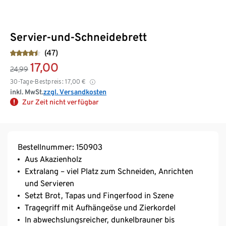
Servier-und-Schneidebrett
(47)
17,00
24,99
30-Tage-Bestpreis:
17,00
€
inkl. MwSt.
zzgl. Versandkosten
Zur Zeit nicht verfügbar
Bestellnummer: 150903
Aus Akazienholz
Extralang – viel Platz zum Schneiden, Anrichten
und Servieren
Setzt Brot, Tapas und Fingerfood in Szene
Tragegriff mit Aufhängeöse und Zierkordel
In abwechslungsreicher, dunkelbrauner bis