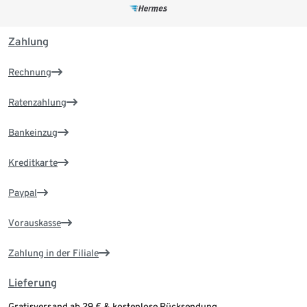
Zahlung
Rechnung
Ratenzahlung
Bankeinzug
Kreditkarte
Paypal
Vorauskasse
Zahlung in der Filiale
Lieferung
Gratisversand ab 29 € & kostenlose Rücksendung.