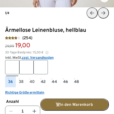
1/4
Ärmellose Leinenbluse, hellblau
(254)
19,00
29,99
30-Tage-Bestpreis:
15,00
€
inkl. MwSt.
zzgl. Versandkosten
36
38
40
42
44
46
48
Richtige Größe ermitteln
Anzahl
In den Warenkorb