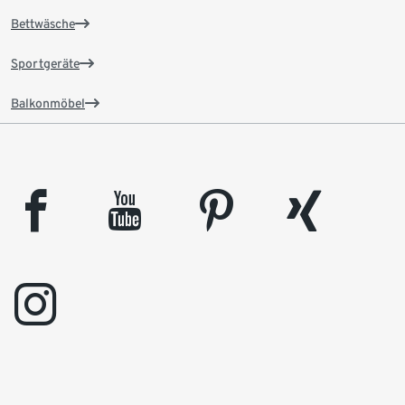
Bettwäsche
Sportgeräte
Balkonmöbel
facebook
youtube
pinterest
xing
instagram