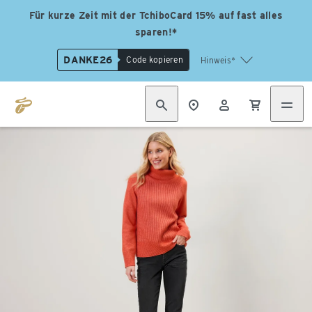
Für kurze Zeit mit der TchiboCard 15% auf fast alles
sparen!*
DANKE26
Code kopieren
Hinweis*