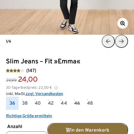
1/6
Slim Jeans – Fit »Emma«
(147)
24,00
39,99
30-Tage-Bestpreis:
22,00
€
inkl. MwSt.
zzgl. Versandkosten
36
38
40
42
44
46
48
Richtige Größe ermitteln
Anzahl
In den Warenkorb