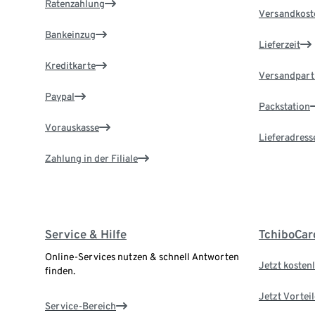
Ratenzahlung
Versandkost
Bankeinzug
Lieferzeit
Kreditkarte
Versandpart
Paypal
Packstation
Vorauskasse
Lieferadress
Zahlung in der Filiale
Service & Hilfe
TchiboCar
Online-Services nutzen & schnell Antworten
Jetzt kostenl
finden.
Jetzt Vortei
Service-Bereich