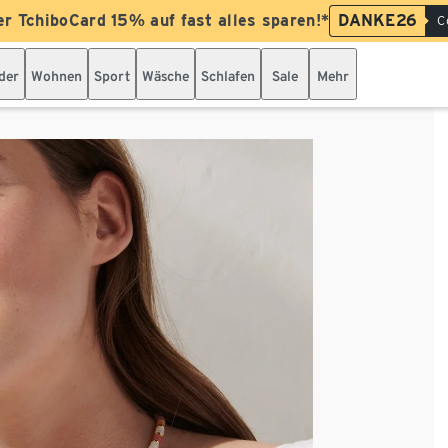
er TchiboCard 15% auf fast alles sparen!*
DANKE26
C
der
Wohnen
Sport
Wäsche
Schlafen
Sale
Mehr