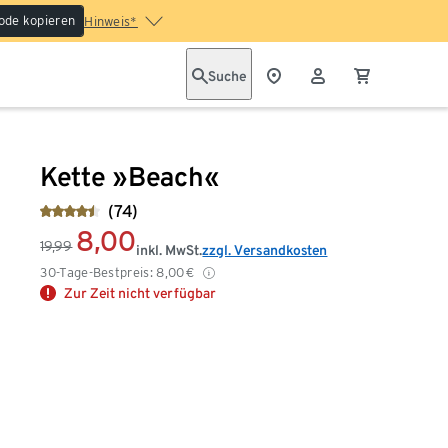
ode kopieren
Hinweis*
Suche
Kette »Beach«
(74)
8,00
19,99
inkl. MwSt.
zzgl. Versandkosten
30-Tage-Bestpreis:
8,00
€
Zur Zeit nicht verfügbar