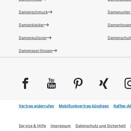
Damenschmuck
Damenunter
Damenkleider
Damenhose
Damenpullover
Damenschuh
Damensporthosen
facebook
youtube
pinterest
xing
insta
Vertrag widerrufen
Mobilfunkvertrag kündigen
Kaffee-A
Service & Hilfe
Impressum
Datenschutz und Sicherheit