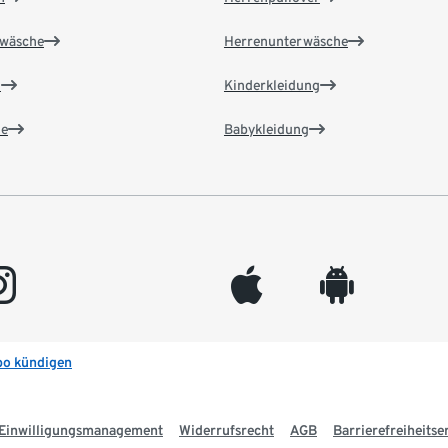
wäsche
Herrenunterwäsche
n
Kinderkleidung
e
Babykleidung
gram
appleinc
android
bo kündigen
Einwilligungsmanagement
Widerrufsrecht
AGB
Barrierefreiheitse