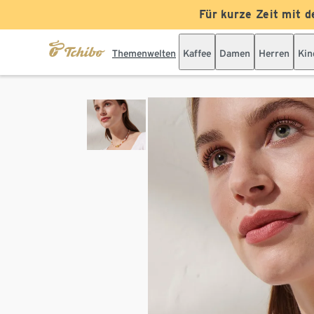
Für kurze Zeit mit d
Themenwelten
Kaffee
Damen
Herren
Kin