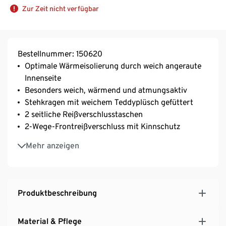
Zur Zeit nicht verfügbar
Bestellnummer: 150620
Optimale Wärmeisolierung durch weich angeraute
Innenseite
Besonders weich, wärmend und atmungsaktiv
Stehkragen mit weichem Teddyplüsch gefüttert
2 seitliche Reißverschlusstaschen
2-Wege-Frontreißverschluss mit Kinnschutz
Mit abgerundetem Saum
Mehr anzeigen
Webbesatz an Schultern, Reißverschlusstaschen
und Reißverschluss
Damenjacke für Herbst oder Winter, ideal bei
Outdooraktivitäten wie Camping oder beim
Produktbeschreibung
Skifahren und anderen Wintersportarten
Material & Pflege