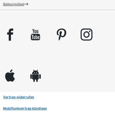
Balkonmöbel
facebook
youtube
pinterest
instagram
appleinc
android
Vertrag widerrufen
Mobilfunkvertrag kündigen