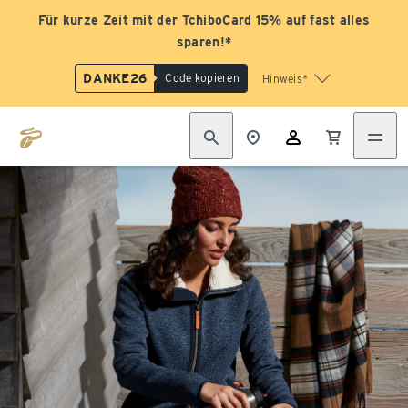
Für kurze Zeit mit der TchiboCard 15% auf fast alles
sparen!*
DANKE26
Code kopieren
Hinweis*