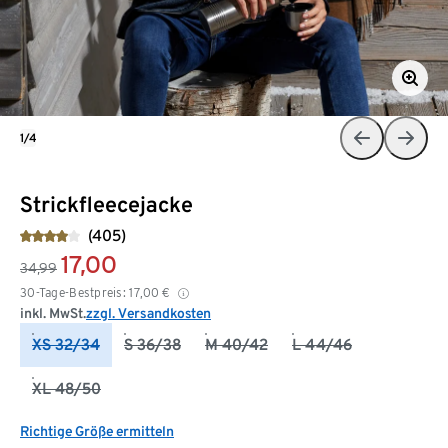
1/4
Strickfleecejacke
(405)
17,00
34,99
30-Tage-Bestpreis:
17,00
€
inkl. MwSt.
zzgl. Versandkosten
XS 32/34
S 36/38
M 40/42
L 44/46
XL 48/50
Richtige Größe ermitteln