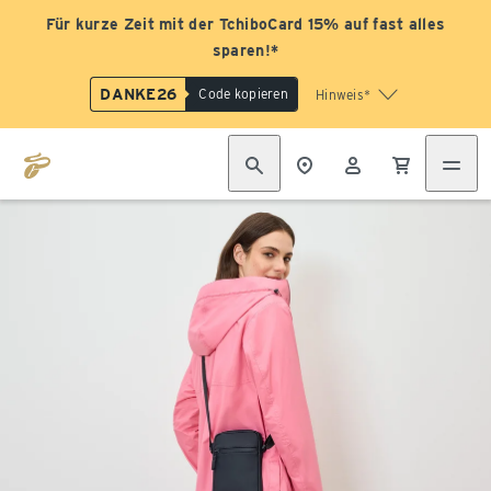
Für kurze Zeit mit der TchiboCard 15% auf fast alles
sparen!*
DANKE26
Code kopieren
Hinweis*