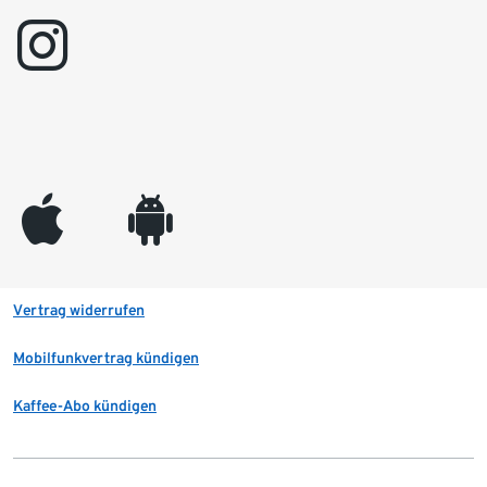
instagram
appleinc
android
Vertrag widerrufen
Mobilfunkvertrag kündigen
Kaffee-Abo kündigen