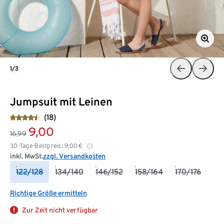
1/3
Jumpsuit mit Leinen
(18)
9,00
16,99
30-Tage-Bestpreis:
9,00
€
inkl. MwSt.
zzgl. Versandkosten
122/128
134/140
146/152
158/164
170/176
Richtige Größe ermitteln
Zur Zeit nicht verfügbar