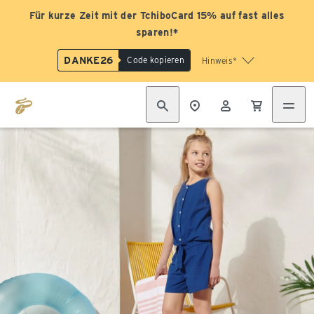
Für kurze Zeit mit der TchiboCard 15% auf fast alles
sparen!*
DANKE26
Code kopieren
Hinweis*