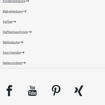
Kinderkleidung
Babykleidung
Kaffee
Kaffeemaschinen
Bettwäsche
Sportgeräte
Balkonmöbel
facebook
youtube
pinterest
xing