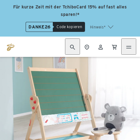
Für kurze Zeit mit der TchiboCard 15% auf fast alles
sparen!*
DANKE26
Code kopieren
Hinweis*